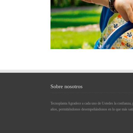
Sobre nosotros
Tecnoplanta Agradece a cada uno de Ustedes la confianza, 
años, permitiéndonos desempeñándonos en lo que más satisf