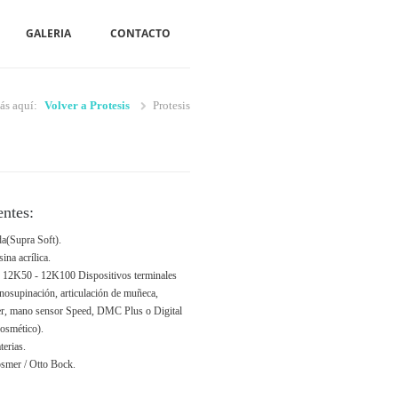
GALERIA
CONTACTO
ás aquí:
Volver a Protesis
Protesis
ntes:
a(Supra Soft).
ina acrílica.
 12K50 - 12K100 Dispositivos terminales
nosupinación, articulación de muñeca,
er, mano sensor Speed, DMC Plus o Digital
osmético).
terias.
smer / Otto Bock.