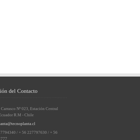
ión del Contacto
 Carrasco Nº 023, Estación Central
Ecuador R.M - Chile
lanta@tecnoplanta.cl
27794340 / + 56 227797630 / + 56
2777