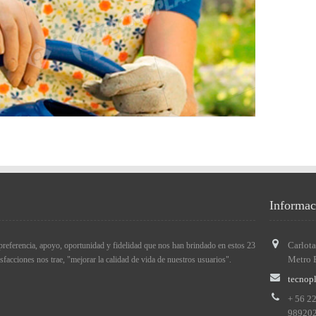
Informac
Carlota
preferencia, apoyo, oportunidad y fidelidad que nos han brindado en estos 23
Metro 
acciones nos trae, "mejorar la calidad de vida de nuestros usuarios".
tecnop
+ 56 2
98920