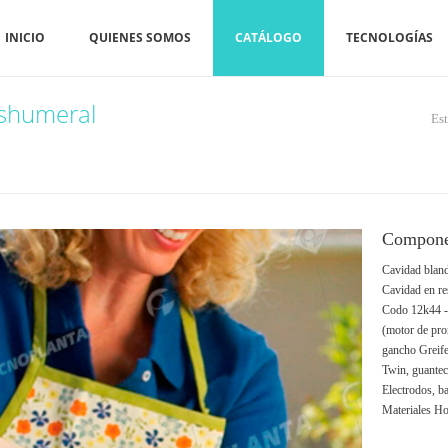
INICIO
QUIENES SOMOS
CATÁLOGO
TECNOLOGÍAS
nshumeral
Est
Compone
Cavidad bland
Cavidad en res
Codo 12k44 -
(motor de pro
gancho Greif
Twin, guantec
Electrodos, ba
Materiales Ho