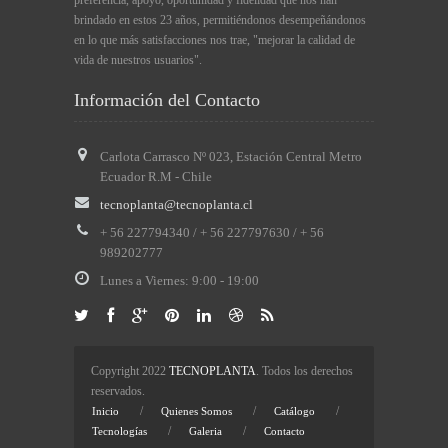
preferencia, apoyo, oportunidad y fidelidad que nos han
brindado en estos 23 años, permitiéndonos desempeñándonos
en lo que más satisfacciones nos trae, "mejorar la calidad de
vida de nuestros usuarios".
Información del Contacto
Carlota Carrasco Nº 023, Estación Central Metro
Ecuador R.M - Chile
tecnoplanta@tecnoplanta.cl
+ 56 227794340 / + 56 227797630 / + 56
989202777
Lunes a Viernes: 9:
00
- 19:
00
Copyright 2022
TECNOPLANTA
. Todos los derechos
reservados.
/
/
/
Inicio
Quienes Somos
Catálogo
/
/
Tecnologías
Galeria
Contacto