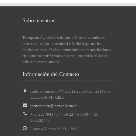
Sobre nosotros
Tecnoplanta Agradece a cada uno de Ustedes la confianza,
preferencia, apoyo, oportunidad y fidelidad que nos han
brindado en estos 23 años, permitiéndonos desempeñándonos
en lo que más satisfacciones nos trae, "mejorar la calidad de
vida de nuestros usuarios".
Información del Contacto
Carlota Carrasco Nº 023, Estación Central Metro
Ecuador R.M - Chile
tecnoplanta@tecnoplanta.cl
+ 56 227794340 / + 56 227797630 / + 56
989202777
Lunes a Viernes: 9:
00
- 19:
00