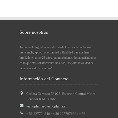
Sobre nosotros
Tecnoplanta Agradece a cada uno de Ustedes la confianza,
preferencia, apoyo, oportunidad y fidelidad que nos han
brindado en estos 23 años, permitiéndonos desempeñándonos
en lo que más satisfacciones nos trae, "mejorar la calidad de
vida de nuestros usuarios".
Información del Contacto
Carlota Carrasco Nº 023, Estación Central Metro
Ecuador R.M - Chile
tecnoplanta@tecnoplanta.cl
+ 56 227794340 / + 56 227797630 / + 56