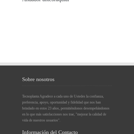
Sobre nosotros
Tecnoplanta Agradece a cada uno de Ustedes la confianza,
preferencia, apoyo, oportunidad y fidelidad que nos han
brindado en estos 23 años, permitiéndonos desempeñándonos
en lo que más satisfacciones nos trae, "mejorar la calidad de
vida de nuestros usuarios".
Información del Contacto