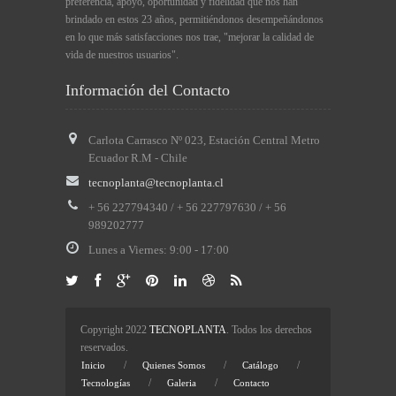
preferencia, apoyo, oportunidad y fidelidad que nos han
brindado en estos 23 años, permitiéndonos desempeñándonos
en lo que más satisfacciones nos trae, "mejorar la calidad de
vida de nuestros usuarios".
Información del Contacto
Carlota Carrasco Nº 023, Estación Central Metro
Ecuador R.M - Chile
tecnoplanta@tecnoplanta.cl
+ 56 227794340 / + 56 227797630 / + 56
989202777
Lunes a Viernes: 9:
00
- 17:
00
Copyright 2022
TECNOPLANTA
. Todos los derechos
reservados.
/
/
/
Inicio
Quienes Somos
Catálogo
/
/
Tecnologías
Galeria
Contacto