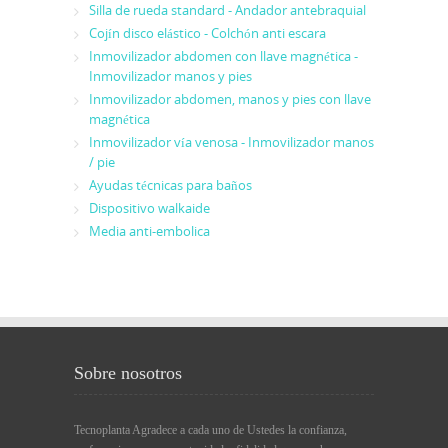
Silla de rueda standard - Andador antebraquial
Cojín disco elástico - Colchón anti escara
Inmovilizador abdomen con llave magnética -
Inmovilizador manos y pies
Inmovilizador abdomen, manos y pies con llave
magnética
Inmovilizador vía venosa - Inmovilizador manos
/ pie
Ayudas técnicas para baños
Dispositivo walkaide
Media anti-embolica
Sobre nosotros
Tecnoplanta Agradece a cada uno de Ustedes la confianza,